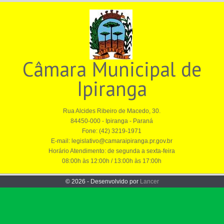
Câmara Municipal de
Ipiranga
Rua Alcides Ribeiro de Macedo, 30.
84450-000 - Ipiranga - Paraná
Fone: (42) 3219-1971
E-mail: legislativo@camaraipiranga.pr.gov.br
Horário Atendimento: de segunda a sexta-feira
08:00h às 12:00h / 13:00h às 17:00h
© 2026 - Desenvolvido por
Lancer