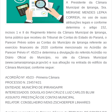
A Presidente da Câmara 
Municipal de Ipiranga, Sra. 
MEIRIANE MENDES LEPKA 
CORREIA, no uso de suas 
atribuições legais e conforme 
determina o artigo 152, 
incisos 1 e II do Regimento Interno da Câmara Municipal de Ipiranga, 
torna público que recebeu do Tribunal de Contas do Estado do Paraná, o 
Parecer Prévio sobre as Contas do Município de Ipiranga referente ao 
exercício financeiro de 2020 conforme mencionado no Acórdão de 
Parecer Prévio nº. 45/23 e determina a divulgação do referido Acórdão no 
Diário Oficial do Município, no site da Câmara Municipal 
(www.camaraipiranga.pr.gov.br) e sua afixação na entrada do edifício da 
Câmara Municipal, conforme segue: 

ACORDÃO Nº. 45/23 - Primeira Câmara 

PROCESSO N. 234574/21 

ENTIDADE: MUNICÍPIO DE IPIRANGA/PR 

INTERESSADOS: DOUGLAS DAVI CRUZ E LUIZ CARLOS BLUM 

ASSUNTO: PRESTAÇÃO DE CONTAS MUNICIPAL 

RELATOR: CONSELHEIRO IVENS ZSCHOERPER LINHARES
