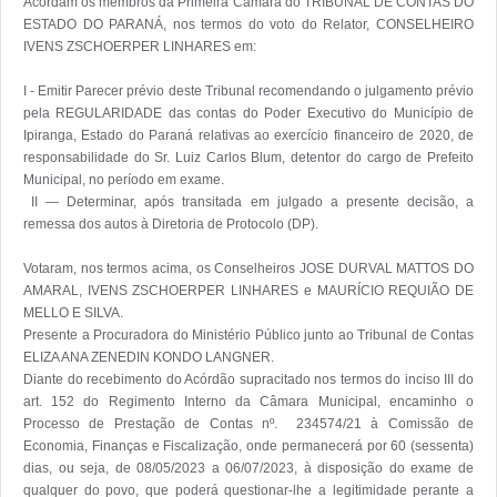
Acordam os membros da Primeira Câmara do TRIBUNAL DE CONTAS DO 
ESTADO DO PARANÁ, nos termos do voto do Relator, CONSELHEIRO 
IVENS ZSCHOERPER LINHARES em: 

I - Emitir Parecer prévio deste Tribunal recomendando o julgamento prévio 
pela REGULARIDADE das contas do Poder Executivo do Município de 
Ipiranga, Estado do Paraná relativas ao exercício financeiro de 2020, de 
responsabilidade do Sr. Luiz Carlos Blum, detentor do cargo de Prefeito 
Municipal, no período em exame.

 II — Determinar, após transitada em julgado a presente decisão, a 
remessa dos autos à Diretoria de Protocolo (DP). 

Votaram, nos termos acima, os Conselheiros JOSE DURVAL MATTOS DO 
AMARAL, IVENS ZSCHOERPER LINHARES e MAURÍCIO REQUIÃO DE 
MELLO E SILVA.

Presente a Procuradora do Ministério Público junto ao Tribunal de Contas 
ELIZA ANA ZENEDIN KONDO LANGNER.

Diante do recebimento do Acórdão supracitado nos termos do inciso III do 
art. 152 do Regimento Interno da Câmara Municipal, encaminho o 
Processo de Prestação de Contas nº.  234574/21 à Comissão de 
Economia, Finanças e Fiscalização, onde permanecerá por 60 (sessenta) 
dias, ou seja, de 08/05/2023 a 06/07/2023, à disposição do exame de 
qualquer do povo, que poderá questionar-lhe a legitimidade perante a 