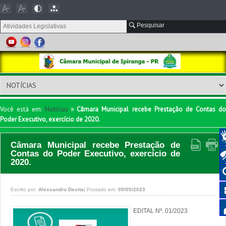
Pesquisar
»
Você está em:
Notícias
Câmara Municipal recebe Prestação de Contas d
Poder Executivo, exercício de 2020.
Câmara Municipal recebe Prestação de
Contas do Poder Executivo, exercício de
2020.
Escrito por:
Alexsandro Devita
|
Postado em:
09/05/2023
EDITAL Nº. 01/2023
