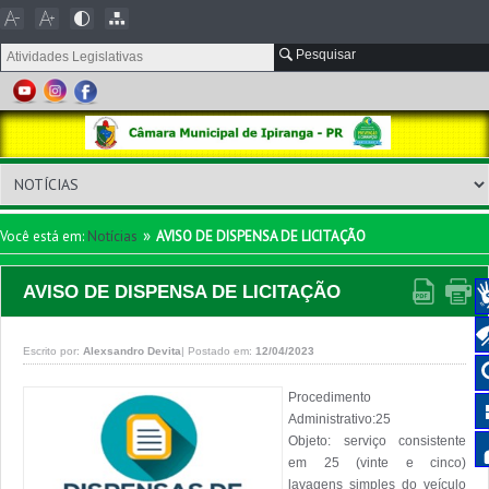
Pesquisar
»
Você está em:
Notícias
AVISO DE DISPENSA DE LICITAÇÃO
AVISO DE DISPENSA DE LICITAÇÃO
Escrito por:
Alexsandro Devita
|
Postado em:
12/04/2023
Procedimento 
Administrativo:25

Objeto: serviço consistente 
em 25 (vinte e cinco) 
lavagens simples do veículo 